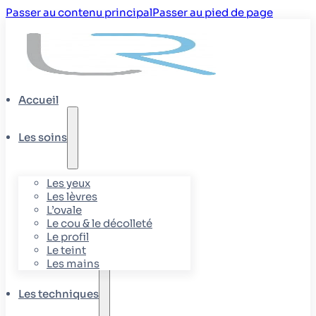
Passer au contenu principal
Passer au pied de page
Accueil
Les soins
Les yeux
Les lèvres
L’ovale
Le cou & le décolleté
Le profil
Le teint
Les mains
Les techniques