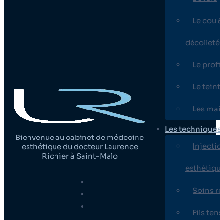
Le cou &
décolleté
Le profi
Le teint
Les ma
Les technique
Bienvenue au cabinet de médecine
Injecti
esthétique du docteur Laurence
Richier à Saint-Malo
esthétiq
Soins 
Fils te