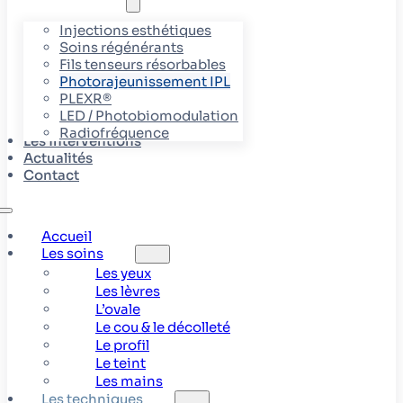
Injections esthétiques
Soins régénérants
Fils tenseurs résorbables
Photorajeunissement IPL
PLEXR®
LED / Photobiomodulation
Radiofréquence
Les interventions
Actualités
Contact
Accueil
Les soins
Les yeux
Les lèvres
L’ovale
Le cou & le décolleté
Le profil
Le teint
Les mains
Les techniques